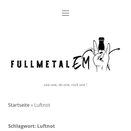
Menü
Blog
öffnen
facebook
instagram
E-
Bluesky
fullmetal
Mail
EM
see one, do one, rock one !
Startseite
»
Luftnot
Schlagwort:
Luftnot