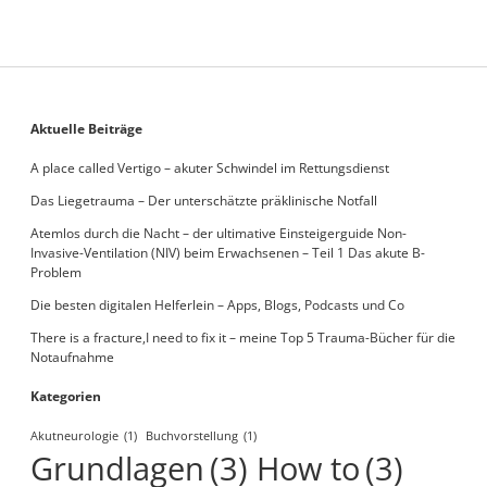
der
ultimative
Einsteigerguide
Non-
Invasive-
Ventilation
Sidebar
Aktuelle Beiträge
(NIV)
beim
A place called Vertigo – akuter Schwindel im Rettungsdienst
Erwachsenen
–
Das Liegetrauma – Der unterschätzte präklinische Notfall
Teil
1
Atemlos durch die Nacht – der ultimative Einsteigerguide Non-
Das
Invasive-Ventilation (NIV) beim Erwachsenen – Teil 1 Das akute B-
akute
Problem
B-
Die besten digitalen Helferlein – Apps, Blogs, Podcasts und Co
Problem
There is a fracture,I need to fix it – meine Top 5 Trauma-Bücher für die
Notaufnahme
Kategorien
Akutneurologie
(1)
Buchvorstellung
(1)
Grundlagen
(3)
How to
(3)