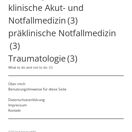
klinische Akut- und
Notfallmedizin
(3)
präklinische Notfallmedizin
(3)
Traumatologie
(3)
What to do and not to do
(1)
Über mich
Benutzungshinweise für diese Seite
Datenschutzerklärung
Impressum
Kontakt
©2024 fullmetalEM