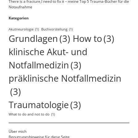
There is a fracture,I need to fix it – meine Top 5 Trauma-Bücher für die
Notaufnahme
Kategorien
Akutneurologie
(1)
Buchvorstellung
(1)
Grundlagen
(3)
How to
(3)
klinische Akut- und
Notfallmedizin
(3)
präklinische Notfallmedizin
(3)
Traumatologie
(3)
What to do and not to do
(1)
Über mich
Benutzungshinweise für diese Seite