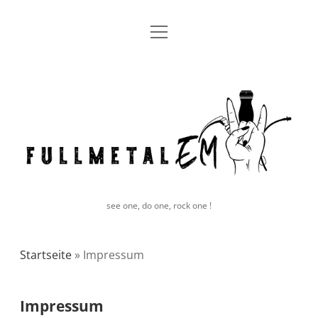
Menü
Blog
öffnen
facebook
instagram
E-
Bluesky
fullmetal
Mail
EM
see one, do one, rock one !
Startseite
»
Impressum
Impressum