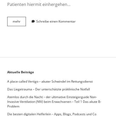
Patienten hiermit einhergehen…
Das
mehr
Schreibe einen Kommentar
Liegetrauma
–
Der
unterschätzte
präklinische
Notfall
Sidebar
Aktuelle Beiträge
A place called Vertigo – akuter Schwindel im Rettungsdienst
Das Liegetrauma – Der unterschätzte präklinische Notfall
Atemlos durch die Nacht – der ultimative Einsteigerguide Non-
Invasive-Ventilation (NIV) beim Erwachsenen – Teil 1 Das akute B-
Problem
Die besten digitalen Helferlein – Apps, Blogs, Podcasts und Co