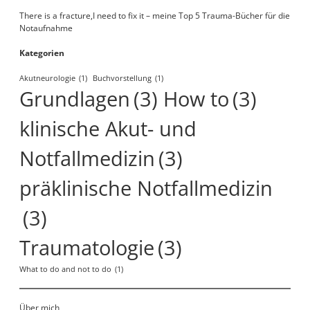
There is a fracture,I need to fix it – meine Top 5 Trauma-Bücher für die
Notaufnahme
Kategorien
Akutneurologie
(1)
Buchvorstellung
(1)
Grundlagen
(3)
How to
(3)
klinische Akut- und
Notfallmedizin
(3)
präklinische Notfallmedizin
(3)
Traumatologie
(3)
What to do and not to do
(1)
Über mich