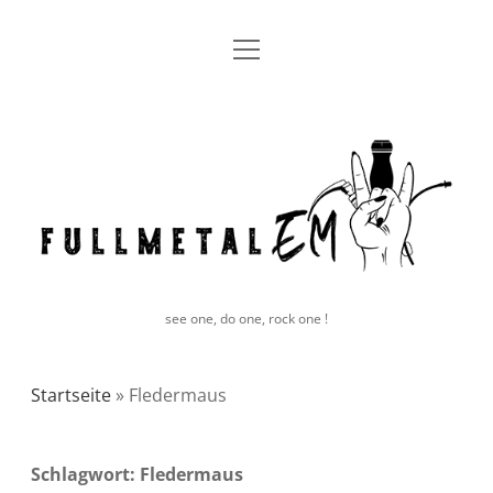
Menü
Blog
öffnen
facebook
instagram
E-
Bluesky
fullmetal
Mail
EM
see one, do one, rock one !
Startseite
»
Fledermaus
Schlagwort:
Fledermaus