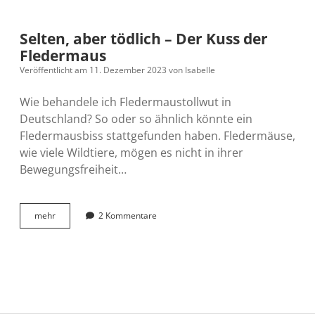
Selten, aber tödlich – Der Kuss der
Fledermaus
Veröffentlicht am 11. Dezember 2023
von
Isabelle
Wie behandele ich Fledermaustollwut in
Deutschland? So oder so ähnlich könnte ein
Fledermausbiss stattgefunden haben. Fledermäuse,
wie viele Wildtiere, mögen es nicht in ihrer
Bewegungsfreiheit…
Selten,
mehr
2 Kommentare
aber
tödlich
–
Der
Kuss
der
Fledermaus