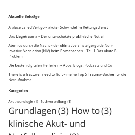
Sidebar
Aktuelle Beiträge
A place called Vertigo – akuter Schwindel im Rettungsdienst
Das Liegetrauma – Der unterschätzte präklinische Notfall
Atemlos durch die Nacht – der ultimative Einsteigerguide Non-
Invasive-Ventilation (NIV) beim Erwachsenen – Teil 1 Das akute B-
Problem
Die besten digitalen Helferlein – Apps, Blogs, Podcasts und Co
There is a fracture,I need to fix it – meine Top 5 Trauma-Bücher für die
Notaufnahme
Kategorien
Akutneurologie
(1)
Buchvorstellung
(1)
Grundlagen
(3)
How to
(3)
klinische Akut- und